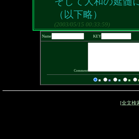
そして大和の延髄
（以下略）
(2003/05/15 00:33:59)
Name
KEY
Comment
■
■
■
■
[
全文検